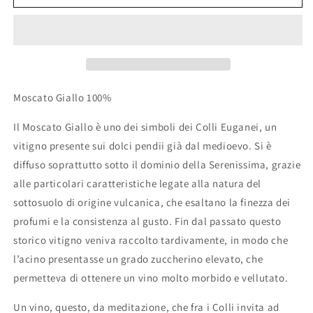
Fior
Fior
D’Arancio
D’Arancio
Passito
Passito
DOCG
DOCG
Moscato Giallo 100%
Il Moscato Giallo è uno dei simboli dei Colli Euganei, un
vitigno presente sui dolci pendii già dal medioevo. Si è
diffuso soprattutto sotto il dominio della Serenissima, grazie
alle particolari caratteristiche legate alla natura del
sottosuolo di origine vulcanica, che esaltano la finezza dei
profumi e la consistenza al gusto. Fin dal passato questo
storico vitigno veniva raccolto tardivamente, in modo
che
l’acino presentasse un grado zuccherino elevato, che
permetteva di ottenere un vino molto morbido e vellutato.
Un vino, questo, da meditazione, che fra i Colli invita ad