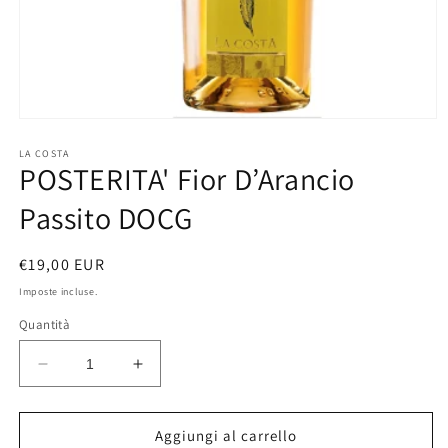
Apri
contenuti
multimediali
LA COSTA
POSTERITA' Fior D’Arancio
1
in
finestra
Passito DOCG
modale
Prezzo
€19,00 EUR
di
Imposte incluse.
listino
Quantità
Diminuisci
Aumenta
quantità
quantità
per
per
POSTERITA&#39;
POSTERITA&#39;
Aggiungi al carrello